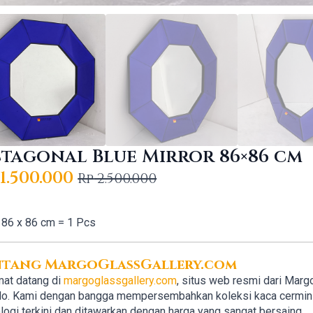
tagonal Blue Mirror 86×86 cm
1.500.000
Rp
2.500.000
iginal
rrent
ice
ice
86 x 86 cm = 1 Pcs
s:
2.500.000.
1.500.000.
ntang MargoGlassGallery.com
at datang di
margoglassgallery.com
, situs web resmi dari Marg
lo. Kami dengan bangga mempersembahkan koleksi kaca cermin b
logi terkini dan ditawarkan dengan harga yang sangat bersaing.