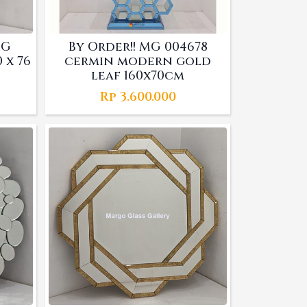
MG
By Order!! MG 004678
 x 76
cermin modern gold
leaf 160x70cm
Rp
3.600.000