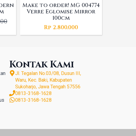
dern
Make to order! MG 004774
cm
Verre Eglomise Mirror
100cm
000
l
t
Rp
2.800.000
000.
0.
Kontak Kami
kan
Jl. Tegalan No.03/08, Dusun III,
Waru, Kec. Baki, Kabupaten
Sukoharjo, Jawa Tengah 57556
0813-3168-1628
us
0813-3168-1628