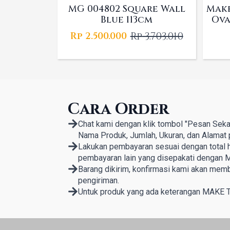
MG 004802 Square Wall
Make
Blue 113cm
Ova
Rp
3.703.010
Rp
2.500.000
Original
Current
price
price
was:
is:
Rp 3.703.010.
Rp 2.500.000.
Cara Order
Chat kami dengan klik tombol "Pesan Seka
Nama Produk, Jumlah, Ukuran, dan Alamat 
Lakukan pembayaran sesuai dengan total ha
pembayaran lain yang disepakati dengan M
Barang dikirim, konfirmasi kami akan mem
pengiriman.
Untuk produk yang ada keterangan MAKE 