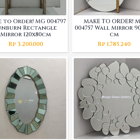
 to Order! MG 004797
MAKE TO ORDER! 
unburn Rectangle
004757 Wall Mirror 90
Mirror 120x80cm
cm
Rp
3.200.000
Rp
1.785.240