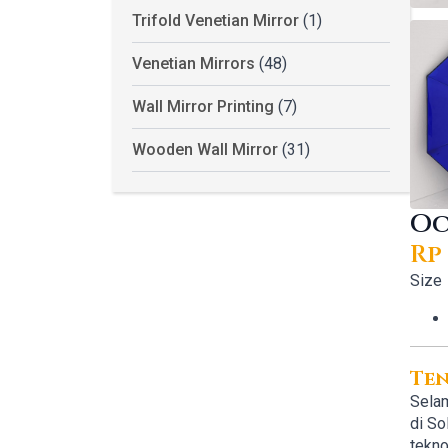
Trifold Venetian Mirror
(1)
Venetian Mirrors
(48)
Wall Mirror Printing
(7)
Wooden Wall Mirror
(31)
Oc
Rp
Or
Cu
Size
pr
pr
wa
is:
Rp 
Rp 
Te
Selam
di So
tekno