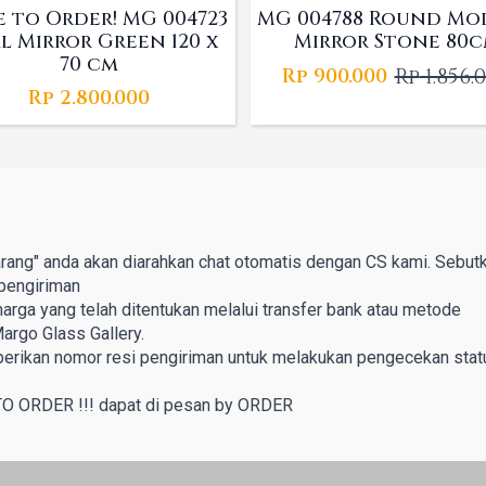
 to Order! MG 004723
MG 004788 Round Mo
l Mirror Green 120 x
Mirror Stone 80
70 cm
Rp
1.856.
Rp
900.000
Origina
Curren
Rp
2.800.000
price
price
was:
is:
Rp 1.856.
Rp 900.00
rang" anda akan diarahkan chat otomatis dengan CS kami. Sebut
pengiriman
rga yang telah ditentukan melalui transfer bank atau metode
argo Glass Gallery.
berikan nomor resi pengiriman untuk melakukan pengecekan stat
TO ORDER !!! dapat di pesan by ORDER