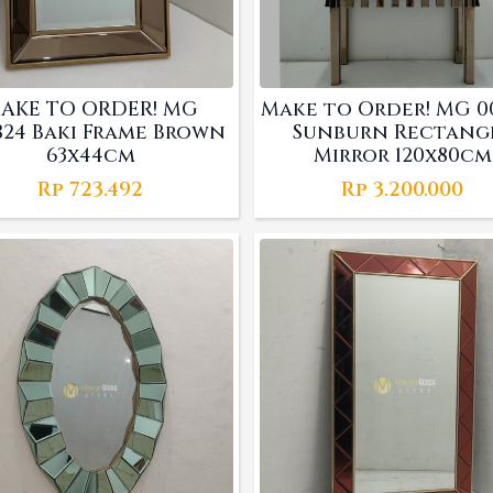
AKE TO ORDER! MG
Make to Order! MG 0
824 Baki Frame Brown
Sunburn Rectang
63x44cm
Mirror 120x80cm
Rp
723.492
Rp
3.200.000