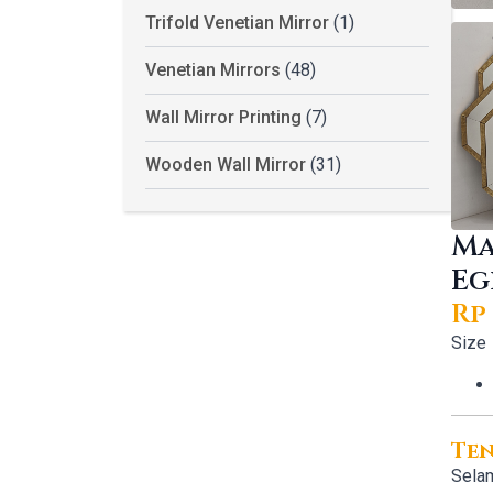
Trifold Venetian Mirror
(1)
Venetian Mirrors
(48)
Wall Mirror Printing
(7)
Wooden Wall Mirror
(31)
Ma
Eg
Rp
Size
Te
Selam