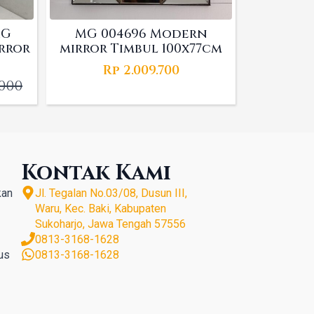
MG
MG 004696 Modern
irror
mirror Timbul 100x77cm
Rp
2.009.700
.000
l
t
000.
000.
Kontak Kami
kan
Jl. Tegalan No.03/08, Dusun III,
Waru, Kec. Baki, Kabupaten
Sukoharjo, Jawa Tengah 57556
0813-3168-1628
us
0813-3168-1628