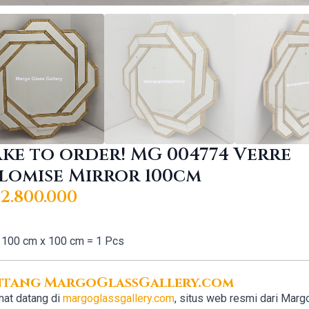
ke to order! MG 004774 Verre
lomise Mirror 100cm
2.800.000
100 cm x 100 cm = 1 Pcs
ntang MargoGlassGallery.com
at datang di
margoglassgallery.com
, situs web resmi dari Marg