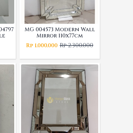
04797
MG 004573 Modern Wall
le
Mirror 110x77cm
Rp
2.300.000
Rp
1.000.000
Original
Current
price
price
was:
is:
Rp 2.300.000.
Rp 1.000.000.