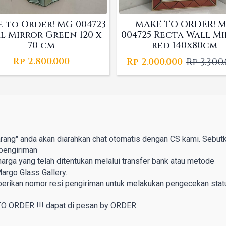
 to Order! MG 004723
MAKE TO ORDER! 
l Mirror Green 120 x
004725 Recta Wall M
70 cm
red 140x80cm
Rp
2.800.000
Rp
3.300
Rp
2.000.000
Origina
Curren
price
price
was:
is:
Rp 3.300.
Rp 2.000.
rang" anda akan diarahkan chat otomatis dengan CS kami. Sebut
pengiriman
rga yang telah ditentukan melalui transfer bank atau metode
argo Glass Gallery.
berikan nomor resi pengiriman untuk melakukan pengecekan stat
TO ORDER !!! dapat di pesan by ORDER