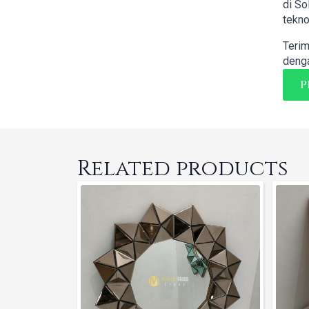
di So
tekno
Terim
denga
P
Related products