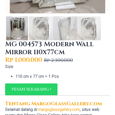
MG 004573 Modern Wall
Mirror 110x77cm
Rp
1.000.000
Rp
2.300.000
Original
Current
Size
price
price
110 cm x 77 cm = 1 Pcs
was:
is:
Rp 2.300.000.
Rp 1.000.000.
PESAN SEKARANG !
Tentang MargoGlassGallery.com
Selamat datang di
margoglassgallery.com
, situs web