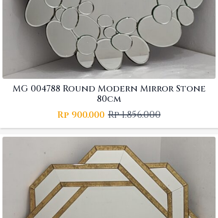
MG 004788 Round Modern Mirror Stone
80cm
Rp
1.856.000
Rp
900.000
Original
Current
price
price
was:
is:
Rp 1.856.000.
Rp 900.000.