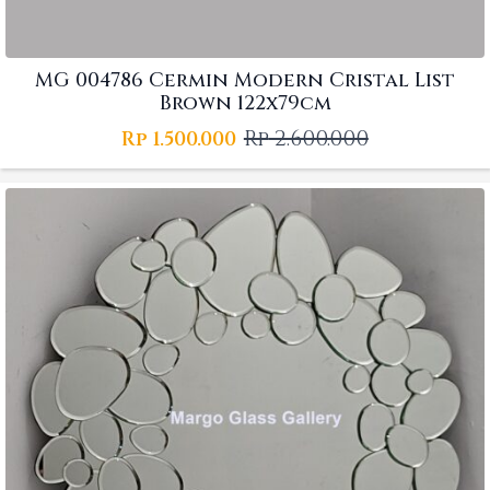
MG 004786 Cermin Modern Cristal List
Brown 122x79cm
Rp
2.600.000
Rp
1.500.000
Original
Current
price
price
was:
is:
Rp 2.600.000.
Rp 1.500.000.