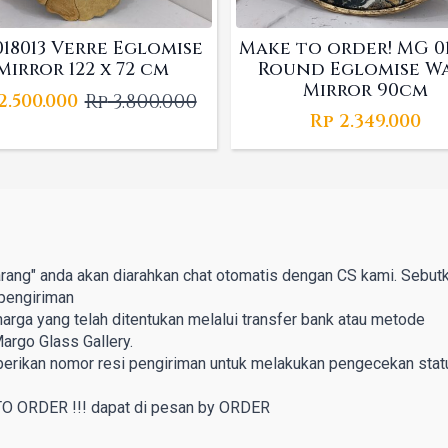
18013 Verre Eglomise
Make to order! MG 0
Mirror 122 x 72 cm
Round Eglomise W
Mirror 90cm
Rp
3.800.000
2.500.000
Original
Current
Rp
2.349.000
price
price
was:
is:
Rp 3.800.000.
Rp 2.500.000.
rang" anda akan diarahkan chat otomatis dengan CS kami. Sebut
pengiriman
rga yang telah ditentukan melalui transfer bank atau metode
argo Glass Gallery.
berikan nomor resi pengiriman untuk melakukan pengecekan stat
TO ORDER !!! dapat di pesan by ORDER