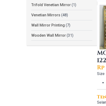
Trifold Venetian Mirror
(1)
Venetian Mirrors
(48)
Wall Mirror Printing
(7)
Wooden Wall Mirror
(31)
MG
12
Rp
Size
Te
Selam