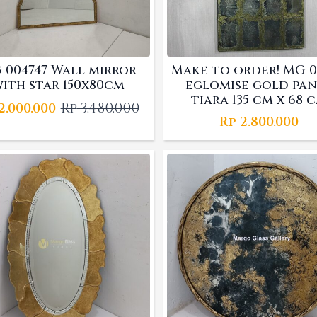
 004747 Wall mirror
Make to order! MG 0
ith star 150x80cm
eglomise gold pan
tiara 135 cm x 68 
Rp
3.480.000
2.000.000
Original
Current
Rp
2.800.000
price
price
was:
is:
Rp 3.480.000.
Rp 2.000.000.