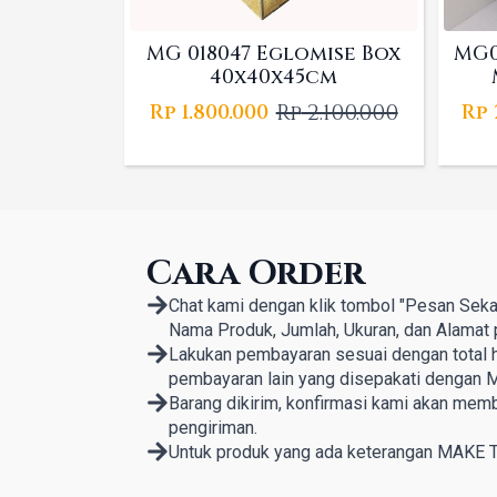
MG 018047 Eglomise Box
MG0
40x40x45cm
Rp
2.100.000
Rp
1.800.000
Rp
Original
Current
price
price
was:
is:
Rp 2.100.000.
Rp 1.800.000.
Cara Order
Chat kami dengan klik tombol "Pesan Seka
Nama Produk, Jumlah, Ukuran, dan Alamat 
Lakukan pembayaran sesuai dengan total ha
pembayaran lain yang disepakati dengan M
Barang dikirim, konfirmasi kami akan mem
pengiriman.
Untuk produk yang ada keterangan MAKE 