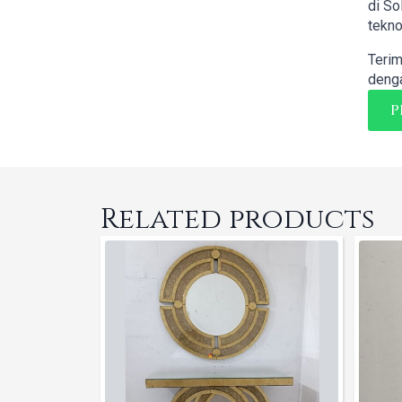
di So
tekno
Terim
denga
P
Related products