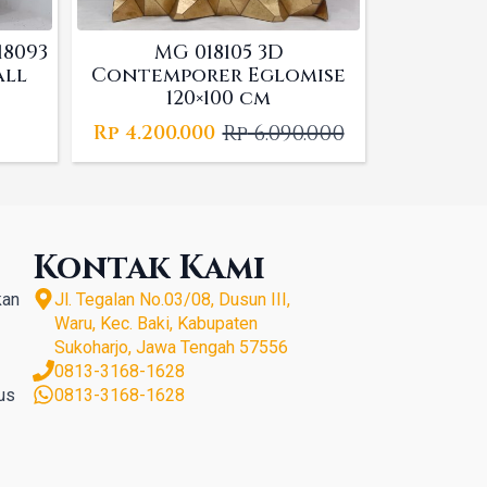
18093
MG 018105 3D
all
Contemporer Eglomise
120×100 cm
Rp
6.090.000
Rp
4.200.000
Original
Current
price
price
was:
is:
Rp 6.090.000.
Rp 4.200.000.
Kontak Kami
kan
Jl. Tegalan No.03/08, Dusun III,
Waru, Kec. Baki, Kabupaten
Sukoharjo, Jawa Tengah 57556
0813-3168-1628
us
0813-3168-1628