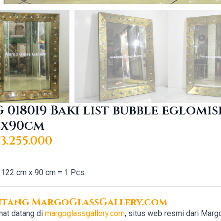
 018019 Baki list bubble eglomis
2x90cm
3.255.000
122 cm x 90 cm = 1 Pcs
ntang MargoGlassGallery.com
at datang di
margoglassgallery.com
, situs web resmi dari Marg