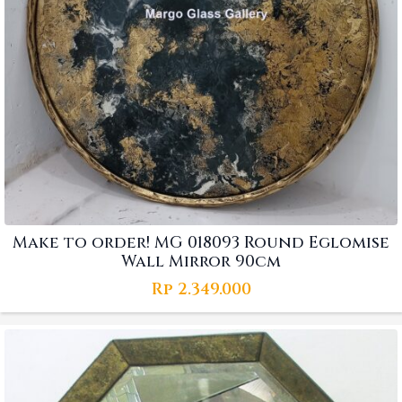
Make to order! MG 018093 Round Eglomise
Wall Mirror 90cm
Rp
2.349.000