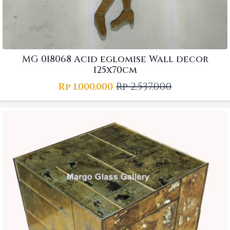
MG 018068 Acid eglomise Wall decor
125x70cm
Rp
2.537.000
Rp
1.000.000
Original
Current
price
price
was:
is:
Rp 2.537.000.
Rp 1.000.000.