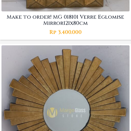
Make to order! MG 018101 Verre Eglomise
Mirror121x80cm
Rp
3.400.000