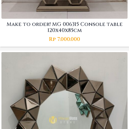
Make to order! MG 006315 Console table
120x40x85cm
Rp
7.000.000