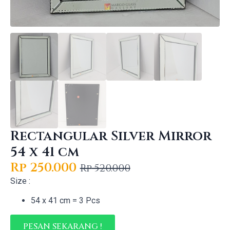
Rectangular Silver Mirror
54 x 41 cm
Rp
250.000
Rp
520.000
Original
Current
Size :
price
price
54 x 41 cm = 3 Pcs
was:
is:
Rp 520.000.
Rp 250.000.
PESAN SEKARANG !