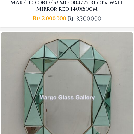
MAKE TO ORDER! MG 004725 Recta Wall
Mirror red 140x80cm
Rp
3.300.000
Rp
2.000.000
Original
Current
price
price
was:
is:
Rp 3.300.000.
Rp 2.000.000.