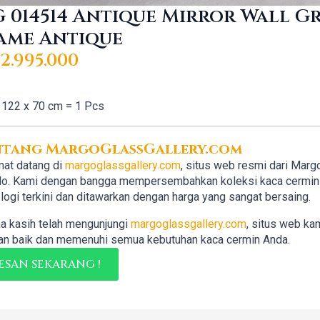
 014514 Antique Mirror Wall G
ame Antique
2.995.000
122 x 70 cm = 1 Pcs
ntang MargoGlassGallery.com
at datang di
margoglassgallery.com
, situs web resmi dari Marg
lo. Kami dengan bangga mempersembahkan koleksi kaca cermin b
logi terkini dan ditawarkan dengan harga yang sangat bersaing.
a kasih telah mengunjungi
margoglassgallery.com
, situs web ka
n baik dan memenuhi semua kebutuhan kaca cermin Anda.
ESAN SEKARANG !