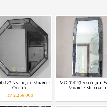
14127 Antique Mirror
MG 014163 Antique 
Octet
Mirror Monach
Rp
2.268.000