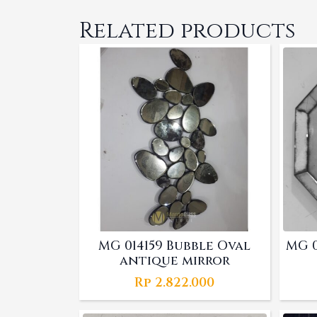
Related products
MG 014159 Bubble Oval
MG 0
antique mirror
Rp
2.822.000