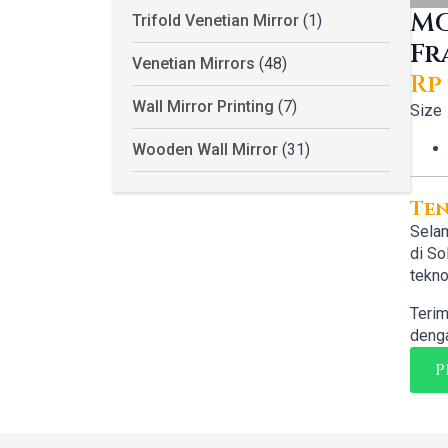
MG
Trifold Venetian Mirror
(1)
Fr
Venetian Mirrors
(48)
Rp
Wall Mirror Printing
(7)
Size
Wooden Wall Mirror
(31)
Te
Selam
di So
tekno
Terim
denga
P