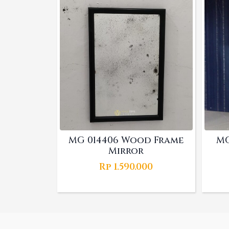
MG 014406 Wood Frame
MG
Mirror
Rp
1.590.000