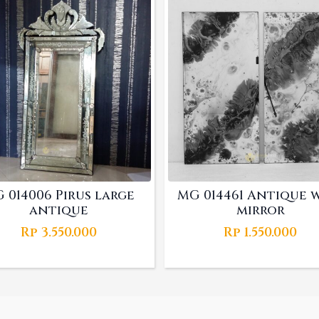
 014006 Pirus large
MG 014461 Antique 
antique
mirror
Rp
3.550.000
Rp
1.550.000