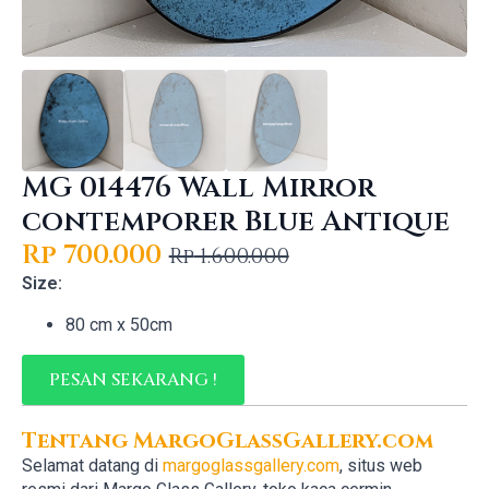
MG 014476 Wall Mirror
contemporer Blue Antique
Rp
700.000
Rp
1.600.000
Original
Current
Size:
price
price
80 cm x 50cm
was:
is:
Rp 1.600.000.
Rp 700.000.
PESAN SEKARANG !
Tentang MargoGlassGallery.com
Selamat datang di
margoglassgallery.com
, situs web