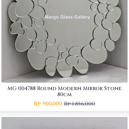
MG 004788 Round Modern Mirror Stone
80cm
Rp
1.856.000
Rp
900.000
Original
Current
price
price
was:
is:
Rp 1.856.000.
Rp 900.000.