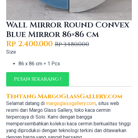
Wall Mirror Round Convex
Blue Mirror 86×86 cm
Rp
2.400.000
Rp
3.480.000
Original
Current
Size
price
price
86 x 86 cm = 1 Pcs
was:
is:
Rp 3.480.000.
Rp 2.400.000.
PESAN SEKARANG !
Tentang MargoGlassGallery.com
Selamat datang di
margoglassgallery.com
, situs web
resmi dari Margo Glass Gallery, toko kaca cermin
terpercaya di Solo. Kami dengan bangga
mempersembahkan koleksi kaca cermin berkualitas tinggi
yang diproduksi dengan teknologi terkini dan ditawarkan
dengan harga yang sangat bersaing.