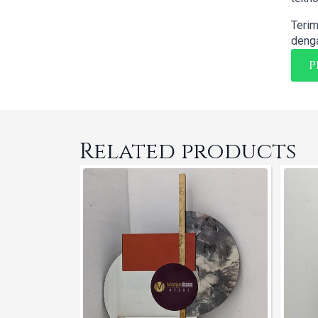
Terim
denga
P
Related products