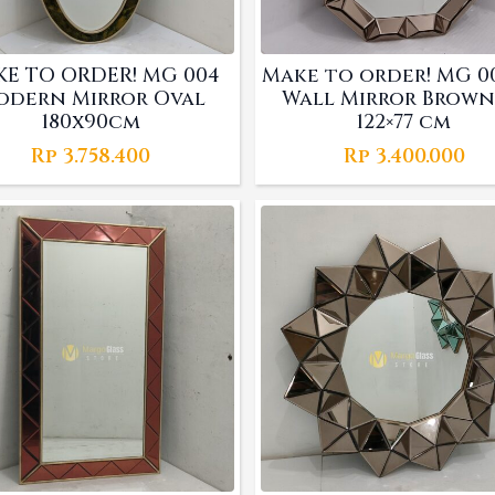
E TO ORDER! MG 004
Make to order! MG 0
odern Mirror Oval
Wall Mirror Brown
180x90cm
122×77 cm
Rp
3.758.400
Rp
3.400.000