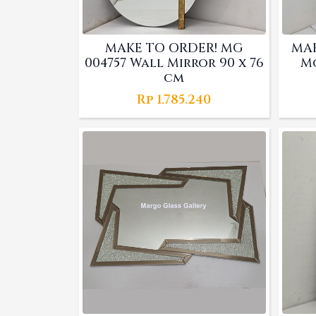
MAKE TO ORDER! MG
MAK
004757 Wall Mirror 90 x 76
M
cm
Rp
1.785.240