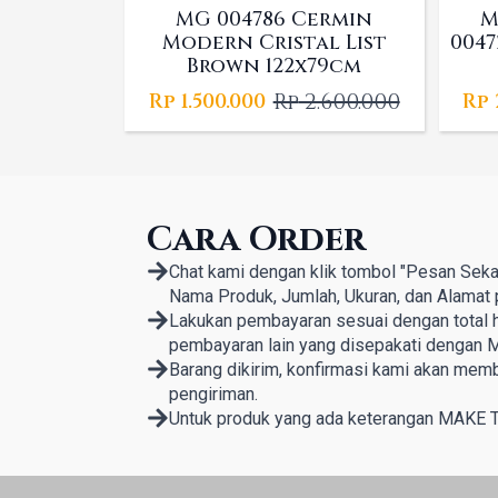
MG 004786 Cermin
M
Modern Cristal List
0047
Brown 122x79cm
Rp
2.600.000
Rp
1.500.000
Rp
Original
Current
price
price
was:
is:
Rp 2.600.000.
Rp 1.500.000.
Cara Order
Chat kami dengan klik tombol "Pesan Seka
Nama Produk, Jumlah, Ukuran, dan Alamat 
Lakukan pembayaran sesuai dengan total ha
pembayaran lain yang disepakati dengan M
Barang dikirim, konfirmasi kami akan mem
pengiriman.
Untuk produk yang ada keterangan MAKE 