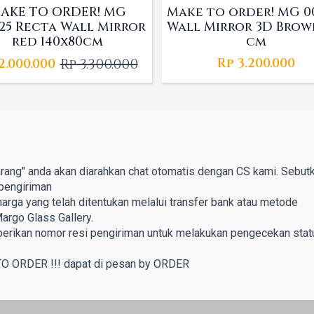
AKE TO ORDER! MG
Make to order! MG 0
25 Recta Wall Mirror
Wall Mirror 3D Brow
red 140x80cm
cm
Rp
3.300.000
Rp
3.200.000
2.000.000
Original
Current
price
price
was:
is:
Rp 3.300.000.
Rp 2.000.000.
rang" anda akan diarahkan chat otomatis dengan CS kami. Sebut
pengiriman
rga yang telah ditentukan melalui transfer bank atau metode
argo Glass Gallery.
berikan nomor resi pengiriman untuk melakukan pengecekan stat
TO ORDER !!! dapat di pesan by ORDER