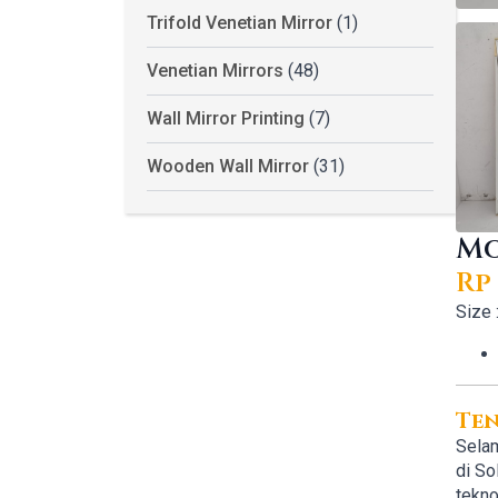
Trifold Venetian Mirror
(1)
Venetian Mirrors
(48)
Wall Mirror Printing
(7)
Wooden Wall Mirror
(31)
Mo
Rp
Or
Cu
Size 
pr
pr
wa
is:
Rp 
Rp 
Te
Selam
di So
tekno