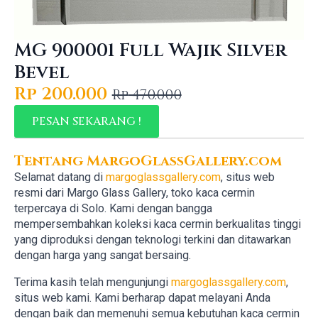
MG 900001 Full Wajik Silver
Bevel
Rp
200.000
Rp
470.000
Original
Current
price
price
PESAN SEKARANG !
was:
is:
Tentang MargoGlassGallery.com
Rp 470.000.
Rp 200.000.
Selamat datang di
margoglassgallery.com
, situs web
resmi dari Margo Glass Gallery, toko kaca cermin
terpercaya di Solo. Kami dengan bangga
mempersembahkan koleksi kaca cermin berkualitas tinggi
yang diproduksi dengan teknologi terkini dan ditawarkan
dengan harga yang sangat bersaing.
Terima kasih telah mengunjungi
margoglassgallery.com
,
situs web kami. Kami berharap dapat melayani Anda
dengan baik dan memenuhi semua kebutuhan kaca cermin