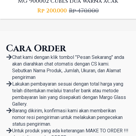
MG 900002 Cubes dua warna acak
Rp
470.000
Rp
200.000
Original
Current
price
price
was:
is:
Rp 470.000.
Rp 200.000.
Cara Order
Chat kami dengan klik tombol "Pesan Sekarang" anda
akan diarahkan chat otomatis dengan CS kami.
Sebutkan Nama Produk, Jumlah, Ukuran, dan Alamat
pengiriman
Lakukan pembayaran sesuai dengan total harga yang
telah ditentukan melalui transfer bank atau metode
pembayaran lain yang disepakati dengan Margo Glass
Gallery.
Barang dikirim, konfirmasi kami akan memberikan
nomor resi pengiriman untuk melakukan pengecekan
status pengiriman.
Untuk produk yang ada keterangan MAKE TO ORDER !!!