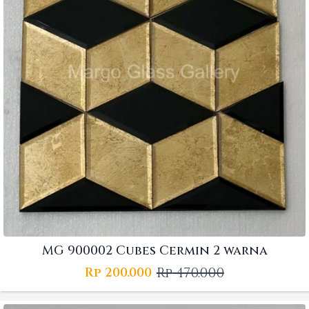
MG 900002 Cubes Cermin 2 warna
Rp
470.000
Rp
200.000
Original
Current
price
price
was:
is: