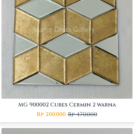
MG 900002 Cubes Cermin 2 warna
Rp
470.000
Rp
200.000
Original
Current
price
price
was:
is: