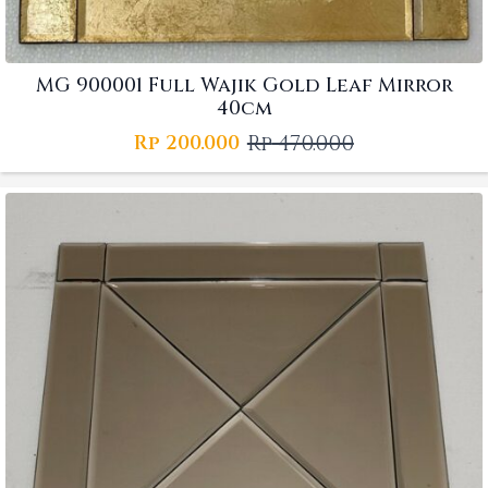
MG 900001 Full Wajik Gold Leaf Mirror
40cm
Rp
470.000
Rp
200.000
Original
Current
price
price
was:
is:
Rp 470.000.
Rp 200.000.