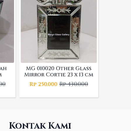
pah
MG 010020 Other Glass
m
Mirror Cortie 23 x 13 cm
00
Rp
430.000
Rp
250.000
l
t
Original
Current
price
price
was:
is:
0.
0.
Rp 430.000.
Rp 250.000.
Kontak Kami