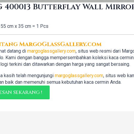
 400013 Butterflay Wall Mirro
55 cm x 35 cm = 1 Pcs
ntang MargoGlassGallery.com
at datang di
margoglassgallery.com
, situs web resmi dari Marg
lo. Kami dengan bangga mempersembahkan koleksi kaca cermin b
logi terkini dan ditawarkan dengan harga yang sangat bersaing.
a kasih telah mengunjungi
margoglassgallery.com
, situs web ka
n baik dan memenuhi semua kebutuhan kaca cermin Anda.
ESAN SEKARANG !