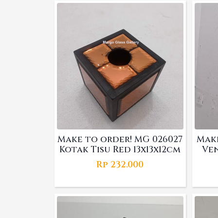
Make to order! MG 026027
Make
Kotak Tisu Red 13x13x12cm
Ven
Rp
232.000