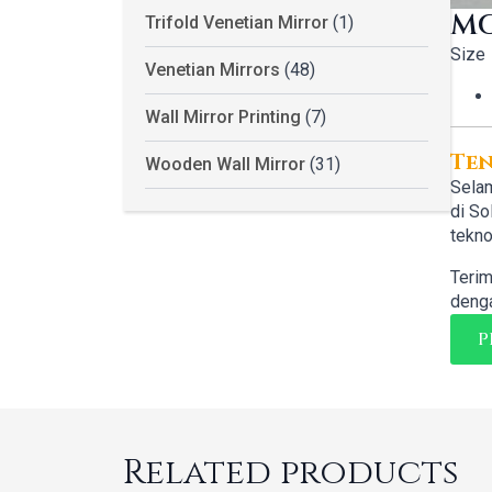
MG
Trifold Venetian Mirror
(1)
Size
Venetian Mirrors
(48)
Wall Mirror Printing
(7)
Te
Wooden Wall Mirror
(31)
Selam
di So
tekno
Terim
denga
P
Related products