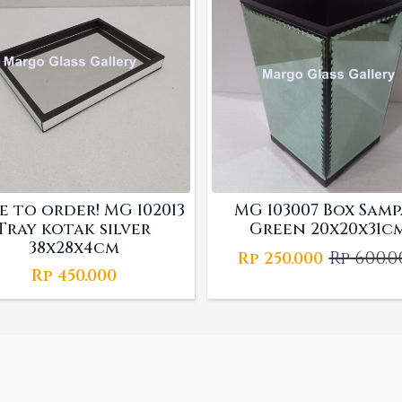
 to order! MG 102013
MG 103007 Box Sam
Tray kotak silver
Green 20x20x31c
38x28x4cm
Rp
600.0
Rp
250.000
Origina
Curren
Rp
450.000
price
price
was:
is:
Rp 600.00
Rp 250.00