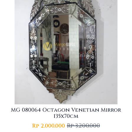
MG 080064 Octagon Venetian Mirror
135x70cm
Rp
3.200.000
Rp
2.000.000
Original
Current