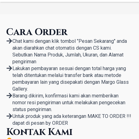
price
price
was:
is:
Rp 3.200.000.
Rp 2.000.000.
Cara Order
Chat kami dengan klik tombol "Pesan Sekarang" anda
akan diarahkan chat otomatis dengan CS kami.
Sebutkan Nama Produk, Jumlah, Ukuran, dan Alamat
pengiriman
Lakukan pembayaran sesuai dengan total harga yang
telah ditentukan melalui transfer bank atau metode
pembayaran lain yang disepakati dengan Margo Glass
Gallery.
Barang dikirim, konfirmasi kami akan memberikan
nomor resi pengiriman untuk melakukan pengecekan
status pengiriman.
Untuk produk yang ada keterangan MAKE TO ORDER !!!
dapat di pesan by ORDER
Kontak Kami