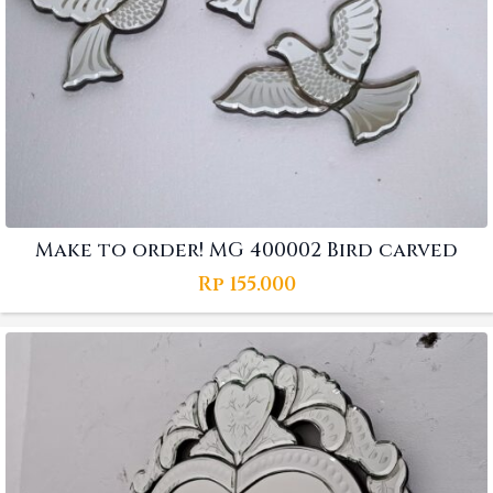
Make to order! MG 400002 Bird carved
Rp
155.000