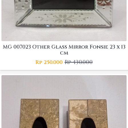
MG 007023 Other Glass Mirror Fonsie 23 x 13
cm
Rp
430.000
Rp
250.000
Original
Current
price
price
was:
is:
Rp 430.000.
Rp 250.000.