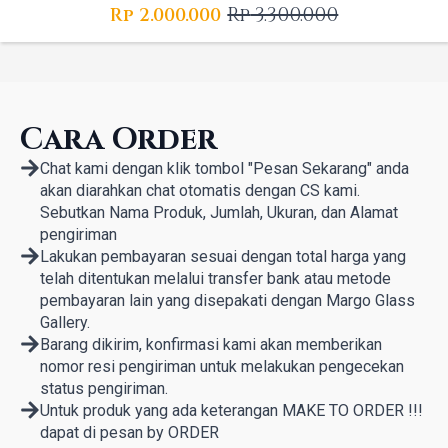
Rp
3.300.000
Rp
2.000.000
Original
Current
price
price
was:
is:
Rp 3.300.000.
Rp 2.000.000.
Cara Order
Chat kami dengan klik tombol "Pesan Sekarang" anda
akan diarahkan chat otomatis dengan CS kami.
Sebutkan Nama Produk, Jumlah, Ukuran, dan Alamat
pengiriman
Lakukan pembayaran sesuai dengan total harga yang
telah ditentukan melalui transfer bank atau metode
pembayaran lain yang disepakati dengan Margo Glass
Gallery.
Barang dikirim, konfirmasi kami akan memberikan
nomor resi pengiriman untuk melakukan pengecekan
status pengiriman.
Untuk produk yang ada keterangan MAKE TO ORDER !!!
dapat di pesan by ORDER