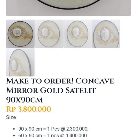
Make to order! Concave
Mirror Gold Satelit
90x90cm
Rp
3.800.000
Size
90 x 90 cm = 1 Pcs @ 2.300.000,-
60 x 60 cm = 1 pcs @ 1.400.000