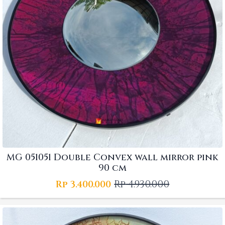
MG 051051 Double Convex wall mirror pink
90 cm
Rp
4.930.000
Rp
3.400.000
Original
Current
price
price
was:
is:
Rp 4.930.000.
Rp 3.400.000.