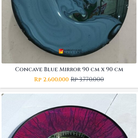
Concave Blue Mirror 90 cm x 90 cm
Rp
3.770.000
Rp
2.600.000
Original
Current
price
price
was:
is:
Rp 3.770.000.
Rp 2.600.000.