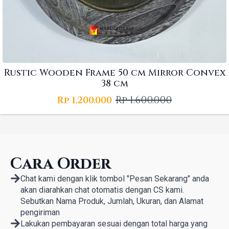
Rustic Wooden Frame 50 cm Mirror Convex
38 cm
Rp
1.600.000
Rp
1.200.000
Original
Current
price
price
was:
is:
Rp 1.600.000.
Rp 1.200.000.
Cara Order
Chat kami dengan klik tombol "Pesan Sekarang" anda
akan diarahkan chat otomatis dengan CS kami.
Sebutkan Nama Produk, Jumlah, Ukuran, dan Alamat
pengiriman
Lakukan pembayaran sesuai dengan total harga yang