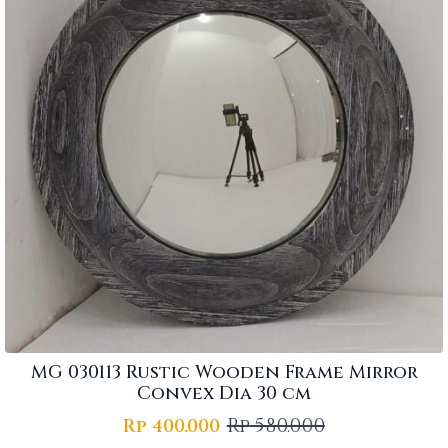
MG 030113 Rustic Wooden Frame Mirror
Convex Dia 30 cm
Rp
580.000
Rp
400.000
Original
Current