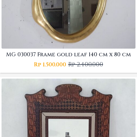
MG 030037 Frame gold leaf 140 cm x 80 cm
Rp
2.400.000
Rp
1.500.000
Original
Current
price
price
was:
is:
Rp 2.400.000.
Rp 1.500.000.