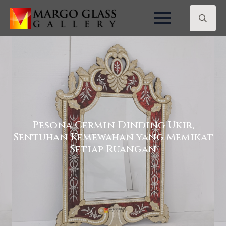
Search
for:
Pesona Cermin Dinding Ukir,
Sentuhan Kemewahan yang Memikat
Setiap Ruangan